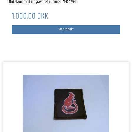
I flot stand med indgraveret nummer: "1479794".
1.000,00 DKK
Vis produkt