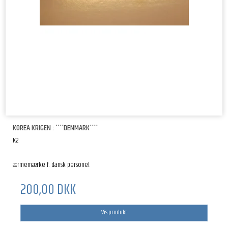
KOREA KRIGEN : ''''DENMARK''''
K2
ærmemærke f. dansk personel.
200,00 DKK
Vis produkt