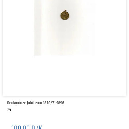
Denkmünze Jubilæum 1870/71-1896
Z9
100,00 DKK