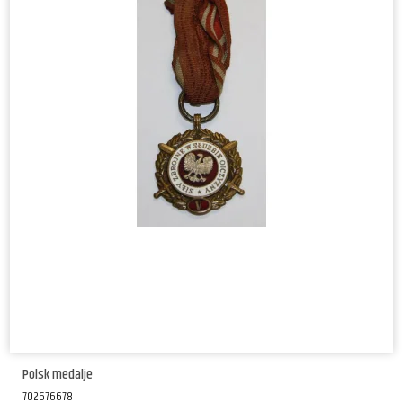
Polsk medalje
702676678