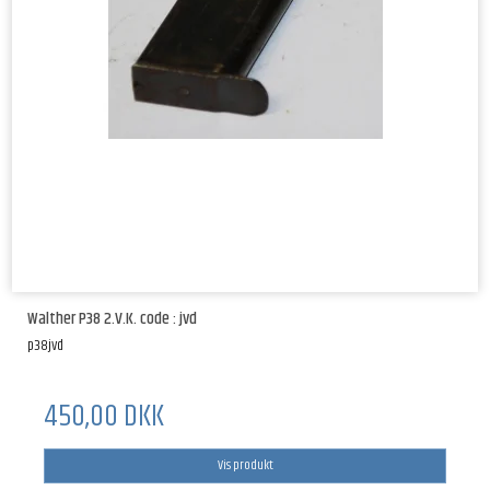
Walther P38 2.V.K. code : jvd
p38jvd
450,00 DKK
Vis produkt