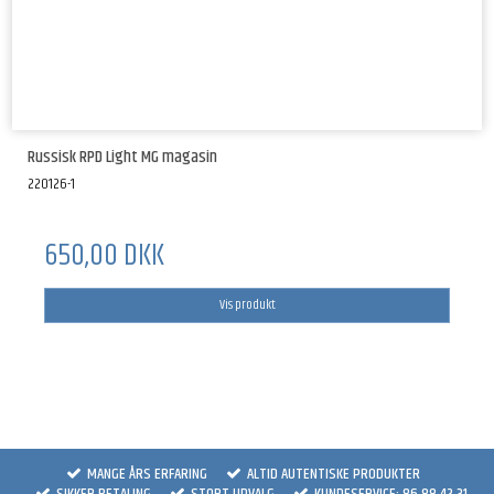
Russisk RPD Light MG magasin
220126-1
650,00 DKK
Vis produkt
MANGE ÅRS ERFARING
ALTID AUTENTISKE PRODUKTER
SIKKER BETALING
STORT UDVALG
KUNDESERVICE: 86 88 42 31