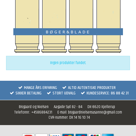
Ingen produkter fundet.
MANGE ÅRS ERFARING
ALTID AUTENTISKE PRODUKTER
SIKKER BETALING
STORT UDVALG
KUNDESERVICE: 86 88 42 31
Bisgaard og Nielsen
Aagade Syd 82 - 84
DK-8620 Kjellerup
Telefonnr.
:
+4586884231
E-mail
:
bisgaardnielsensusanne@gmail.com
CVR-nummer
:
DK 14 16 10 74